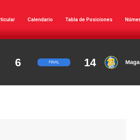
ticular
Calendario
Tabla de Posiciones
Núme
6
14
Maga
FINAL