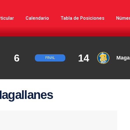
ticular
Calendario
Tabla de Posiciones
Núme
6
14
Maga
FINAL
agallanes