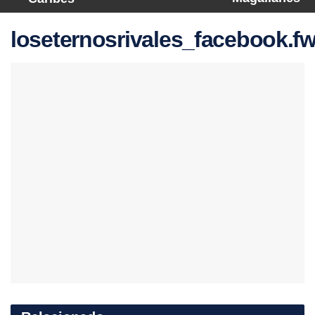
loseternosrivales_facebook.f