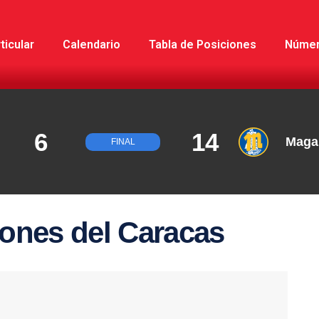
ticular
Calendario
Tabla de Posiciones
Núme
6
14
Maga
FINAL
ones del Caracas