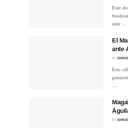
Este do
finaliza
ante ...
El Ma
ante 
BY
JORGE
Este sá
ganaron
...
Magal
Águil
BY
JORGE