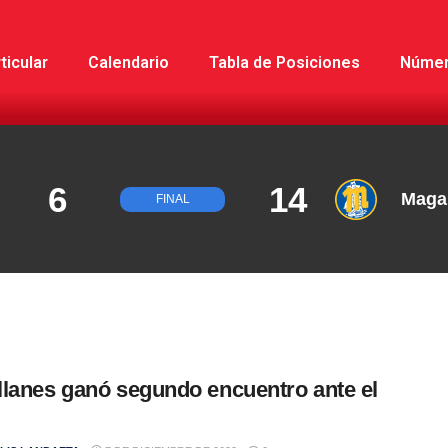
ticular
Calendario
Tabla de Posiciones
Núme
6
14
Maga
FINAL
lanes ganó segundo encuentro ante el