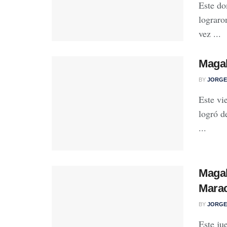
Este do
lograro
vez ...
Magal
BY
JORGE
Este vi
logró de
...
Magal
Mara
BY
JORGE
Este ju