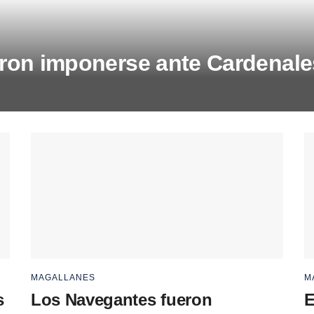
ron imponerse ante Cardenale
MAGALLANES
M
s
Los Navegantes fueron
E