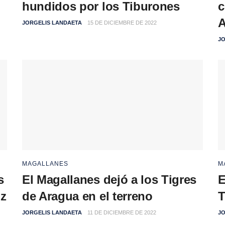
hundidos por los Tiburones
c
A
JORGELIS LANDAETA
15 DE DICIEMBRE DE 2022
JO
MAGALLANES
M
s
El Magallanes dejó a los Tigres
E
uz
de Aragua en el terreno
T
JORGELIS LANDAETA
11 DE DICIEMBRE DE 2022
JO