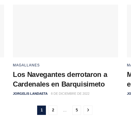
MAGALLANES
M
Los Navegantes derrotaron a
M
Cardenales en Barquisimeto
e
JORGELIS LANDAETA
8 DE DICIEMBRE DE 2022
JO
1
2
…
5