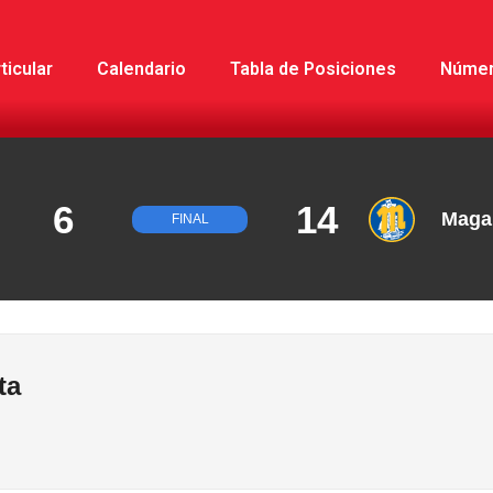
ticular
Calendario
Tabla de Posiciones
Núme
6
14
Maga
FINAL
ta