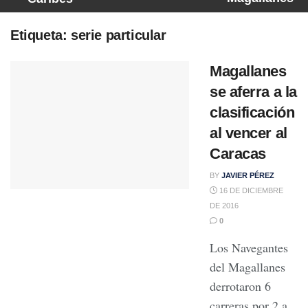
Etiqueta:
serie particular
Magallanes
se aferra a la
clasificación
al vencer al
Caracas
BY
JAVIER PÉREZ
16 DE DICIEMBRE
DE 2016
0
Los Navegantes
del Magallanes
derrotaron 6
carreras por 2 a