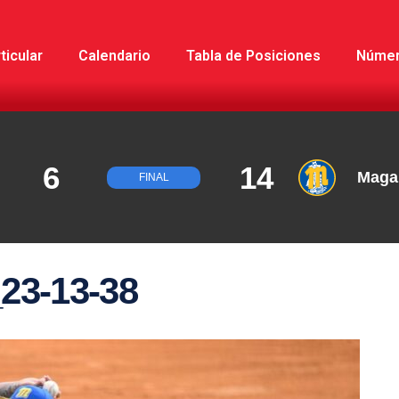
ticular
Calendario
Tabla de Posiciones
Núme
6
14
Maga
FINAL
23-13-38