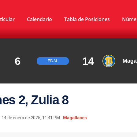
ticular
Calendario
Tabla de Posiciones
Núme
6
14
Maga
FINAL
es 2, Zulia 8
14 de enero de 2025, 11:41 PM
Magallanes