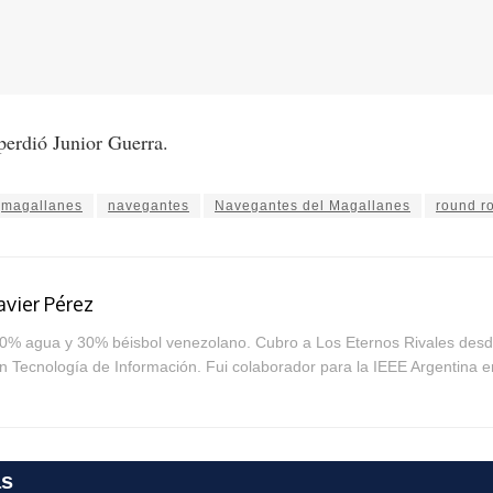
erdió Junior Guerra.
magallanes
navegantes
Navegantes del Magallanes
round r
avier Pérez
0% agua y 30% béisbol venezolano. Cubro a Los Eternos Rivales desde
n Tecnología de Información. Fui colaborador para la IEEE Argentina e
as