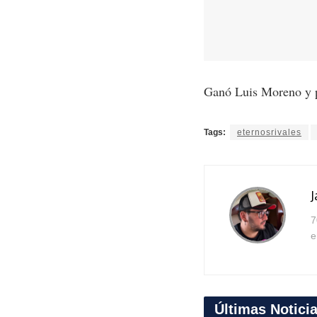
Ganó Luis Moreno y p
Tags:
eternosrivales
J
7
e
Últimas Notici