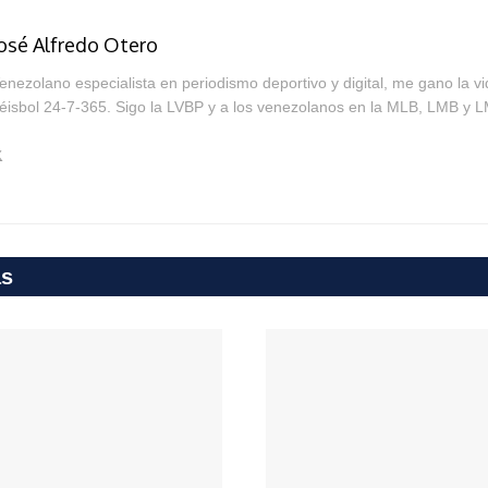
osé Alfredo Otero
enezolano especialista en periodismo deportivo y digital, me gano la v
éisbol 24-7-365. Sigo la LVBP y a los venezolanos en la MLB, LMB y L
as