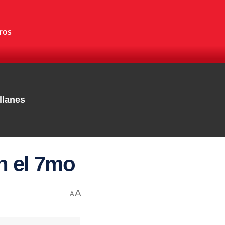
ros
llanes
n el 7mo
A
A