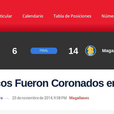
ticular
Calendario
Tabla de Posiciones
Núme
6
14
Maga
FINAL
cos Fueron Coronados e
ro
23 de noviembre de 2014, 9:58 PM
Magallanes