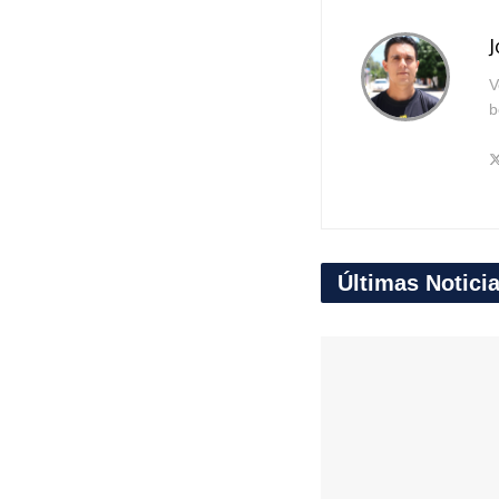
J
V
b
Últimas Notici