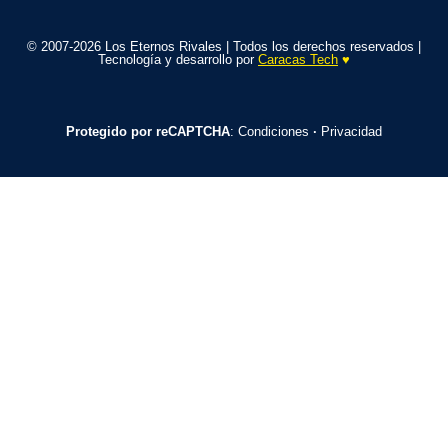
© 2007-2026 Los Eternos Rivales | Todos los derechos reservados |
Tecnología y desarrollo por
Caracas Tech
♥️
Protegido por reCAPTCHA
:
Condiciones
·
Privacidad