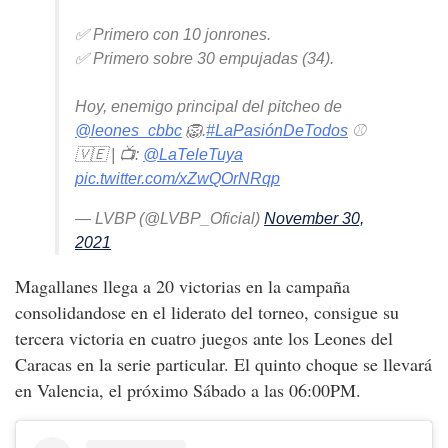
✅ Primero con 10 jonrones.
✅ Primero sobre 30 empujadas (34).
Hoy, enemigo principal del pitcheo de
@leones_cbbc
🦁.
#LaPasiónDeTodos
⚾
🇻🇪 | 📺:
@LaTeleTuya
pic.twitter.com/xZwQOrNRqp
— LVBP (@LVBP_Oficial)
November 30,
2021
Magallanes llega a 20 victorias en la campaña
consolidandose en el liderato del torneo, consigue su
tercera victoria en cuatro juegos ante los Leones del
Caracas en la serie particular. El quinto choque se llevará
en Valencia, el próximo Sábado a las 06:00PM.