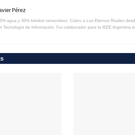
avier Pérez
0% agua y 30% béisbol venezolano. Cubro a Los Eternos Rivales desde
n Tecnología de Información. Fui colaborador para la IEEE Argentina e
as