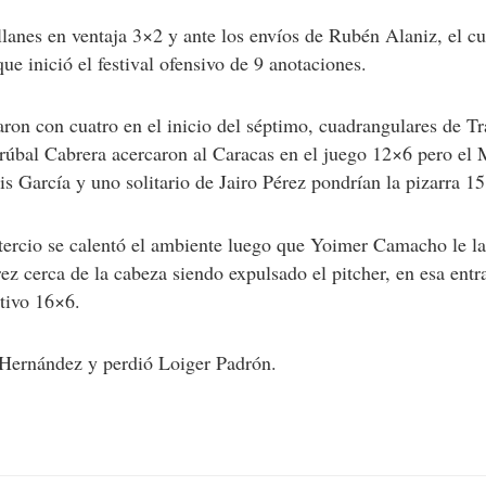
lanes en ventaja 3×2 y ante los envíos de Rubén Alaniz, el 
ue inició el festival ofensivo de 9 anotaciones.
ron con cuatro en el inicio del séptimo, cuadrangulares de T
úbal Cabrera acercaron al Caracas en el juego 12×6 pero el 
s García y uno solitario de Jairo Pérez pondrían la pizarra 1
 tercio se calentó el ambiente luego que Yoimer Camacho le l
érez cerca de la cabeza siendo expulsado el pitcher, en esa en
itivo 16×6.
Hernández y perdió Loiger Padrón.