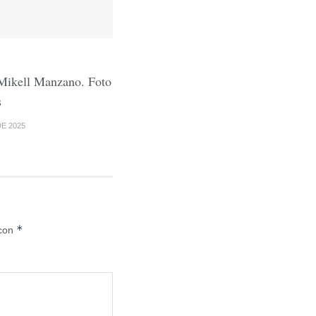
 Mikell Manzano. Foto
s
E 2025
*
 con