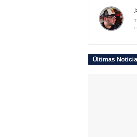
J
7
e
Últimas Notici