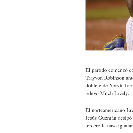
El partido comenzó co
Trayvon Robinson ant
doblete de Yorvit Tor
relevo Mitch Lively.
El norteamericano Liv
Jesús Guzmán desipó q
tercero la nave iguala