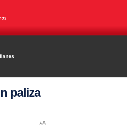
ros
llanes
n paliza
A
A