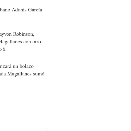
cubano Adonis García
rayvon Robinson,
Magallanes con otro
5×6.
anzará un bolazo
trada Magallanes sumó