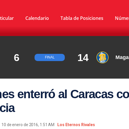
ticular
Calendario
Tabla de Posiciones
Núme
6
14
Maga
FINAL
es enterró al Caracas co
cia
10 de enero de 2016, 1:51 AM
Los Eternos Rivales