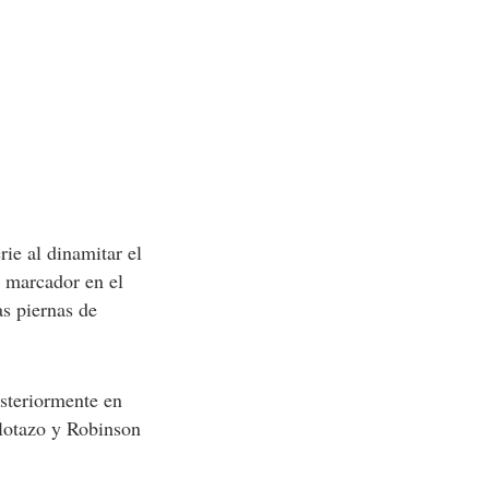
ie al dinamitar el
l marcador en el
as piernas de
osteriormente en
elotazo y Robinson