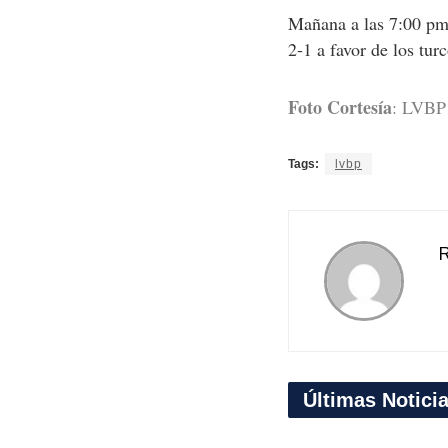
Mañana a las 7:00 pm 
2-1 a favor de los tur
Foto Cortesía
: LVBP
Tags:
lvbp
R
Últimas Notici