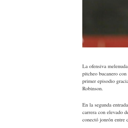
La ofensiva melenuda s
pitcheo bucanero con 
primer episodio gracia
Robinson.
En la segunda entrada
carrera con elevado d
conectó jonrón entre c