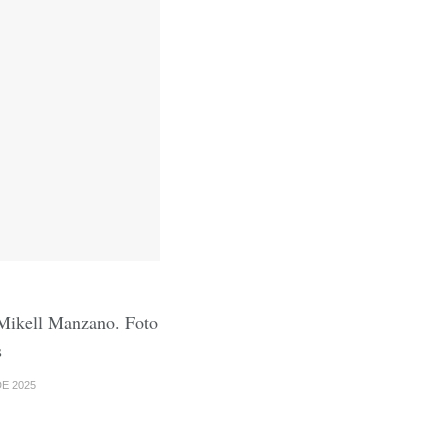
 Mikell Manzano. Foto
s
E 2025