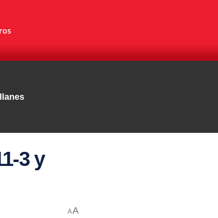
ros
llanes
11-3 y
A
A