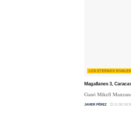
LOS ETERNOS RIVALES
Magallanes 3, Caraca
Ganó Mikell Manzano 
JAVIER PÉREZ
21 DE DIC