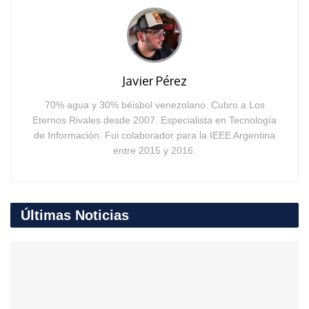
Javier Pérez
70% agua y 30% béisbol venezolano. Cubro a Los
Eternos Rivales desde 2007. Especialista en Tecnología
de Información. Fui colaborador para la IEEE Argentina
entre 2015 y 2016.
Últimas Noticias