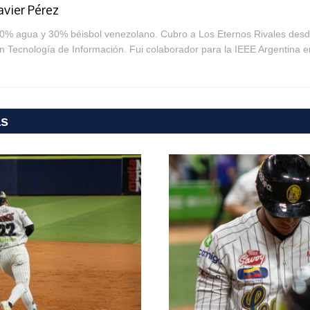
avier Pérez
0% agua y 30% béisbol venezolano. Cubro a Los Eternos Rivales desde
n Tecnología de Información. Fui colaborador para la IEEE Argentina e
as