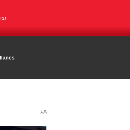
ros
llanes
A
A