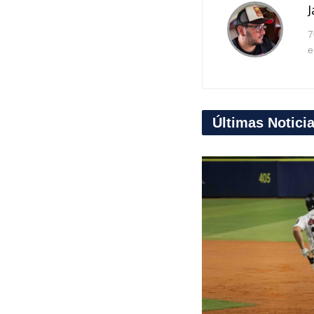
J
7
e
Últimas Notici