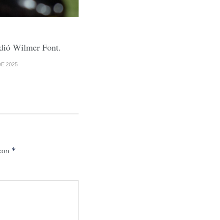
dió Wilmer Font.
E 2025
*
 con