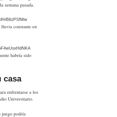
 la semana pasada.
SsIHrB6zPSfWw
 lluvia constante en
kqgoF4wUsxHdNKA
mente habría sido
u casa
ara enfrentarse a los
dio Universitario.
 juego podría