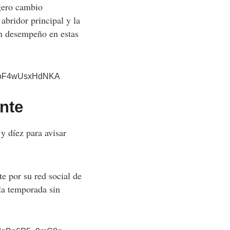
igero cambio
abridor principal y la
an desempeño en estas
kqgoF4wUsxHdNKA
ante
 y díez para avisar
e por su red social de
la temporada sin