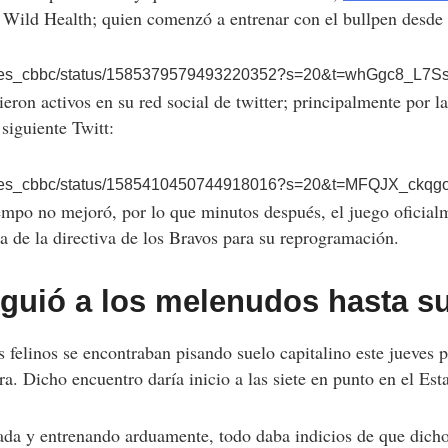
Wild Health; quien comenzó a entrenar con el bullpen desde
/leones_cbbc/status/1585379579493220352?s=20&t=whGgc8_L7
eron activos en su red social de twitter; principalmente por la
siguiente Twitt:
/leones_cbbc/status/1585410450744918016?s=20&t=MFQJX_c
tiempo no mejoró, por lo que minutos después, el juego oficial
a de la directiva de los Bravos para su reprogramación.
siguió a los melenudos hasta s
s felinos se encontraban pisando suelo capitalino este jueves p
. Dicho encuentro daría inicio a las siete en punto en el Esta
da y entrenando arduamente, todo daba indicios de que dicho