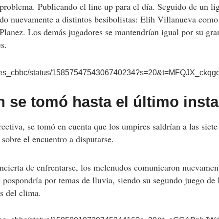
 problema. Publicando el line up para el día. Seguido de un l
do nuevamente a distintos besibolistas: Elih Villanueva como 
i Planez. Los demás jugadores se mantendrían igual por su gr
es.
/leones_cbbc/status/1585754754306740234?s=20&t=MFQJX_c
n se tomó hasta el último inst
rectiva, se tomó en cuenta que los umpires saldrían a las siete
 sobre el encuentro a disputarse.
 incierta de enfrentarse, los melenudos comunicaron nuevament
se pospondría por temas de lluvia, siendo su segundo juego de 
s del clima.