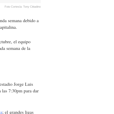
Foto Cortesía: Tony Cittadino
gunda semana debido a
apitalina.
ctubre, el equipo
nda semana de la
estadio Jorge Luis
a las 7:30pm para dar
va
; el grandes ligas