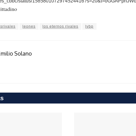
/leones_cbbc/status/1585801072974524416?s=20&t=oGGAPph
ittadino
srivales
leones
los eternos rivales
lvbp
milio Solano
as