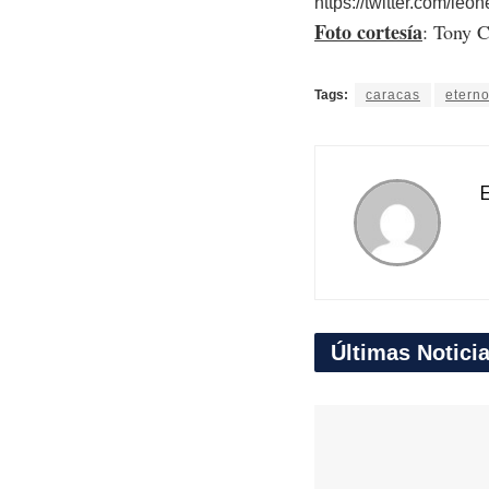
https://twitter.com
Foto cortesía
: Tony C
Tags:
caracas
eterno
E
Últimas Notici