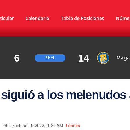
ticular
Calendario
Tabla de Posiciones
Núme
6
14
Maga
FINAL
a siguió a los melenudos 
30 de octubre de 2022, 10:36 AM
Leones