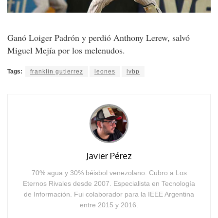
Ganó Loiger Padrón y perdió Anthony Lerew, salvó
Miguel Mejía por los melenudos.
Tags:
franklin gutierrez
leones
lvbp
Javier Pérez
70% agua y 30% béisbol venezolano. Cubro a Los
Eternos Rivales desde 2007. Especialista en Tecnología
de Información. Fui colaborador para la IEEE Argentina
entre 2015 y 2016.