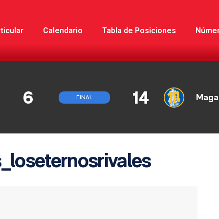
ticular
Calendario
Tabla de Posiciones
Núme
6
14
Maga
FINAL
loseternosrivales