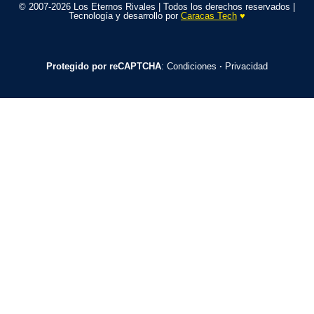
© 2007-2026 Los Eternos Rivales | Todos los derechos reservados |
Tecnología y desarrollo por
Caracas Tech
♥️
Protegido por reCAPTCHA
:
Condiciones
·
Privacidad