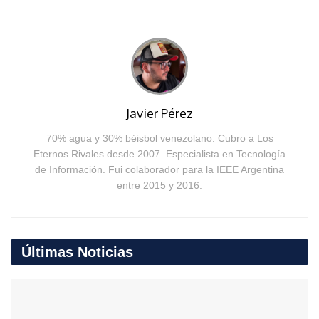
Javier Pérez
70% agua y 30% béisbol venezolano. Cubro a Los
Eternos Rivales desde 2007. Especialista en Tecnología
de Información. Fui colaborador para la IEEE Argentina
entre 2015 y 2016.
Últimas Noticias