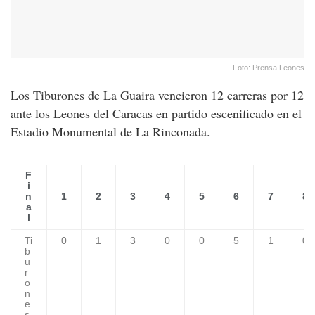
Foto: Prensa Leones
Los Tiburones de La Guaira vencieron 12 carreras por 12
ante los Leones del Caracas en partido escenificado en el
Estadio Monumental de La Rinconada.
F
i
n
1
2
3
4
5
6
7
8
a
l
Ti
0
1
3
0
0
5
1
0
b
u
r
o
n
e
s