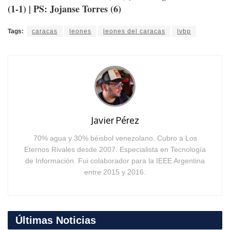
(1-1) | PS: Jojanse Torres (6)
Tags:
caracas
leones
leones del caracas
lvbp
Javier Pérez
70% agua y 30% béisbol venezolano. Cubro a Los
Eternos Rivales desde 2007. Especialista en Tecnología
de Información. Fui colaborador para la IEEE Argentina
entre 2015 y 2016.
Últimas Noticias