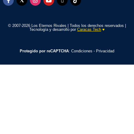
© 2007-2026 Los Eternos Rivales | Todos los derechos reservados |
Tecnología y desarrollo por
Caracas Tech
♥️
Protegido por reCAPTCHA
:
Condiciones
·
Privacidad