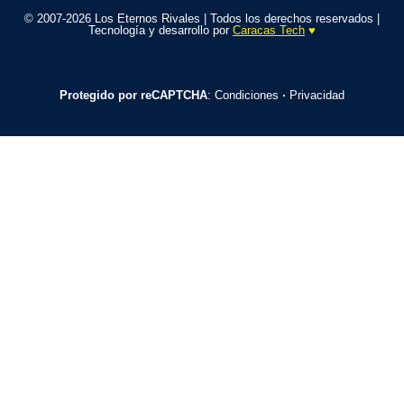
© 2007-2026 Los Eternos Rivales | Todos los derechos reservados |
Tecnología y desarrollo por
Caracas Tech
♥️
Protegido por reCAPTCHA
:
Condiciones
·
Privacidad