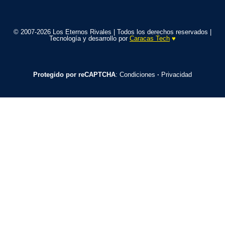
© 2007-2026 Los Eternos Rivales | Todos los derechos reservados |
Tecnología y desarrollo por
Caracas Tech
♥️
Protegido por reCAPTCHA
:
Condiciones
·
Privacidad