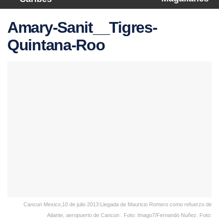
Amary-Sanit__Tigres-
Quintana-Roo
Cancun Mexico,10 de julio 2013:Llegada de Mauricio Romero como refuerzo de
Atlante, aeropuerto de Cancun . Foto: Imago7/Fernando Nuñez. Foto: