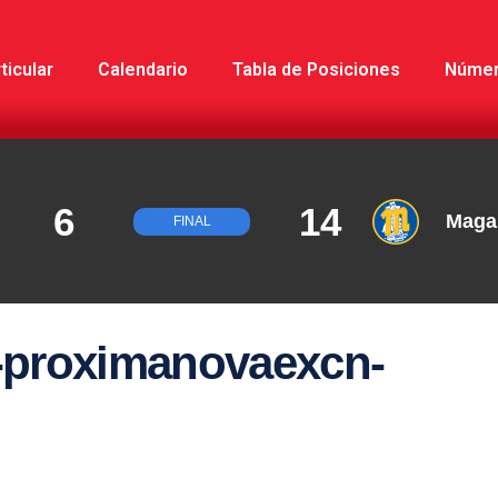
ticular
Calendario
Tabla de Posiciones
Núme
6
14
Maga
FINAL
proximanovaexcn-